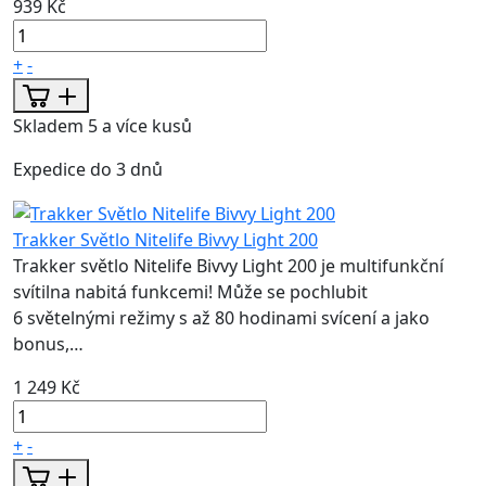
939 Kč
+
-
Skladem 5 a více kusů
Expedice do 3 dnů
Trakker Světlo Nitelife Bivvy Light 200
Trakker světlo Nitelife Bivvy Light 200 je multifunkční
svítilna nabitá funkcemi! Může se pochlubit
6 světelnými režimy s až 80 hodinami svícení a jako
bonus,…
1 249 Kč
+
-