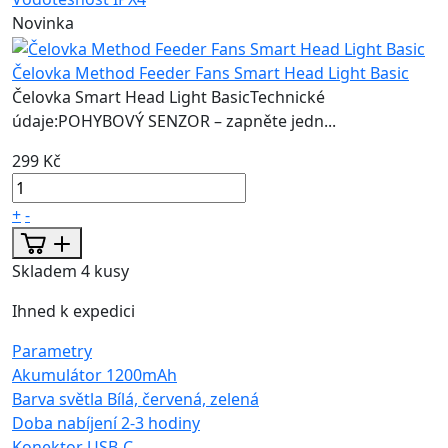
Novinka
Čelovka Method Feeder Fans Smart Head Light Basic
Čelovka Smart Head Light BasicTechnické
údaje:POHYBOVÝ SENZOR – zapněte jedn...
299 Kč
+
-
Skladem 4 kusy
Ihned k expedici
Parametry
Akumulátor
1200mAh
Barva světla
Bílá, červená, zelená
Doba nabíjení
2-3 hodiny
Konektor
USB-C