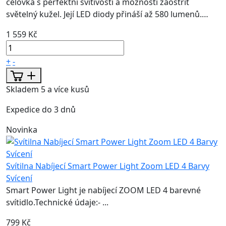
čelovka s perfektní svítivostí a možností zaostřit
světelný kužel. Její LED diody přináší až 580 lumenů.…
1 559 Kč
+
-
Skladem 5 a více kusů
Expedice do 3 dnů
Novinka
Svítilna Nabíjecí Smart Power Light Zoom LED 4 Barvy
Svícení
Smart Power Light je nabíjecí ZOOM LED 4 barevné
svítidlo.Technické údaje:- ...
799 Kč