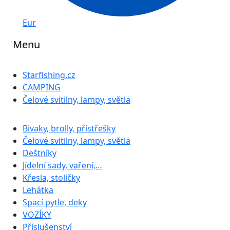
Eur
Menu
Starfishing.cz
CAMPING
Čelové svitilny, lampy, světla
Bivaky, brolly, přístřešky
Čelové svitilny, lampy, světla
Deštníky
Jídelní sady, vaření,…
Křesla, stoličky
Lehátka
Spací pytle, deky
VOZÍKY
Příslušenství