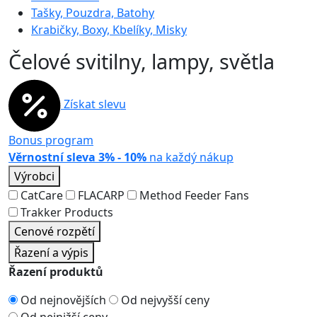
Tašky, Pouzdra, Batohy
Krabičky, Boxy, Kbelíky, Misky
Čelové svitilny, lampy, světla
Získat slevu
Bonus program
Věrnostní sleva 3% - 10%
na každý nákup
Výrobci
CatCare
FLACARP
Method Feeder Fans
Trakker Products
Cenové rozpětí
Řazení a výpis
Řazení produktů
Od nejnovějších
Od nejvyšší ceny
Od nejnižší ceny