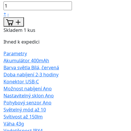
+
-
Skladem 1 kus
Ihned k expedici
Parametry
Akumulátor
400mAh
Barva světla
Bílá, červená
Doba nabíjení
2-3 hodiny
Konektor
USB-C
Možnost nabíjení
Ano
Nastavitelný sklon
Ano
Pohybový senzor
Ano
Světelný mód
až 10
Svítivost
až 150lm
Váha
43g
Vodotěsnost
IPX4