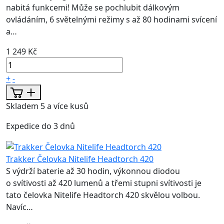
nabitá funkcemi! Může se pochlubit dálkovým
ovládáním, 6 světelnými režimy s až 80 hodinami svícení
a…
1 249 Kč
+
-
Skladem 5 a více kusů
Expedice do 3 dnů
Trakker Čelovka Nitelife Headtorch 420
S výdrží baterie až 30 hodin, výkonnou diodou
o svítivosti až 420 lumenů a třemi stupni svítivosti je
tato čelovka Nitelife Headtorch 420 skvělou volbou.
Navíc…