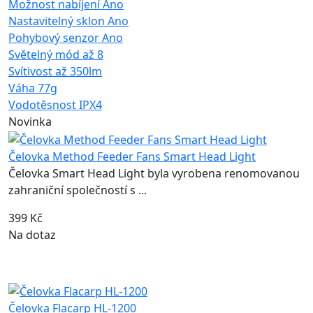
Možnost nabíjení
Ano
Nastavitelný sklon
Ano
Pohybový senzor
Ano
Světelný mód
až 8
Svítivost
až 350lm
Váha
77g
Vodotěsnost
IPX4
Novinka
Čelovka Method Feeder Fans Smart Head Light
Čelovka Smart Head Light byla vyrobena renomovanou
zahraniční společností s ...
399 Kč
Na dotaz
Čelovka Flacarp HL-1200