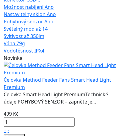
Možnost nabíjení
Ano
Nastavitelný sklon
Ano
Pohybový senzor
Ano
Světelný mód
až 14
Svítivost
až 350lm
Váha
79g
Vodotěsnost
IPX4
Novinka
Čelovka Method Feeder Fans Smart Head Light
Premium
Čelovka Smart Head Light PremiumTechnické
údaje:POHYBOVÝ SENZOR – zapněte je...
499 Kč
+
-