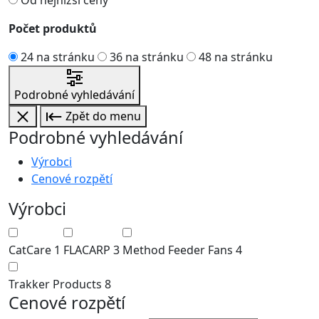
Počet produktů
24 na stránku
36 na stránku
48 na stránku
Podrobné vyhledávání
Zpět do menu
Podrobné vyhledávání
Výrobci
Cenové rozpětí
Výrobci
CatCare
1
FLACARP
3
Method Feeder Fans
4
Trakker Products
8
Cenové rozpětí