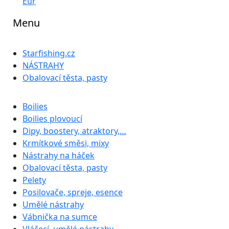
Eur
Menu
Starfishing.cz
NÁSTRAHY
Obalovací těsta, pasty
Boilies
Boilies plovoucí
Dipy, boostery, atraktory,…
Krmítkové směsi, mixy
Nástrahy na háček
Obalovací těsta, pasty
Pelety
Posilovače, spreje, esence
Umělé nástrahy
Vábnička na sumce