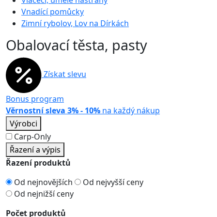
Vláčecí, umělé nástrahy
Vnadící pomůcky
Zimní rybolov, Lov na Dírkách
Obalovací těsta, pasty
Získat slevu
Bonus program
Věrnostní sleva 3% - 10%
na každý nákup
Výrobci
Carp-Only
Řazení a výpis
Řazení produktů
Od nejnovějších
Od nejvyšší ceny
Od nejnižší ceny
Počet produktů