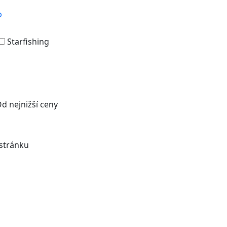
p
Starfishing
d nejnižší ceny
stránku