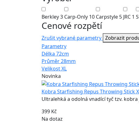
Berkley
3
Carp-Only
10
Carpstyle
5
JRC
1
S
Cenové rozpětí
Zrušit vybrané parametry
Zobrazit prod
Parametry
Délka
72cm
Průměr
28mm
Velikost
XL
Novinka
Kobra Starfishing Repus Throwing Stick
Ultralehká a odolná vnadící tyč tzv. kobra 
399 Kč
Na dotaz