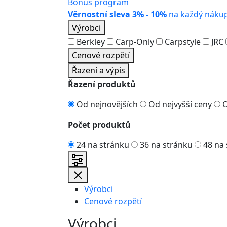
Bonus program
Věrnostní sleva 3% - 10%
na každý náku
Výrobci
Berkley
Carp-Only
Carpstyle
JRC
Cenové rozpětí
Řazení a výpis
Řazení produktů
Od nejnovějších
Od nejvyšší ceny
O
Počet produktů
24 na stránku
36 na stránku
48 na 
Výrobci
Cenové rozpětí
Výrobci