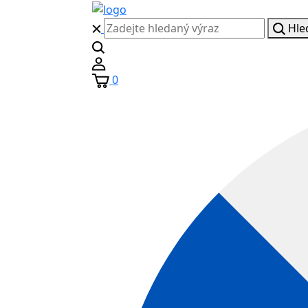
Hle
0