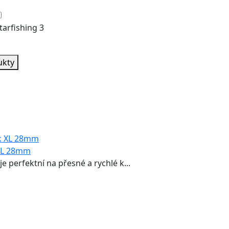
tarfishing
3
ukty
 XL 28mm
je perfektní na přesné a rychlé k...