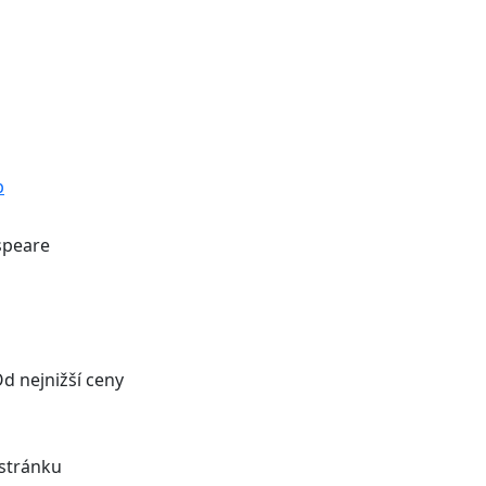
p
peare
d nejnižší ceny
stránku