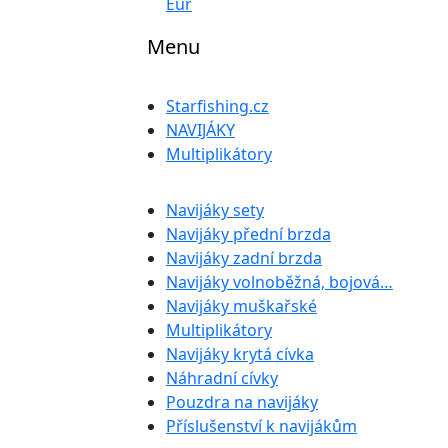
Eur
Menu
Starfishing.cz
NAVIJÁKY
Multiplikátory
Navijáky sety
Navijáky přední brzda
Navijáky zadní brzda
Navijáky volnoběžná, bojová…
Navijáky muškařské
Multiplikátory
Navijáky krytá cívka
Náhradní cívky
Pouzdra na navijáky
Příslušenství k navijákům