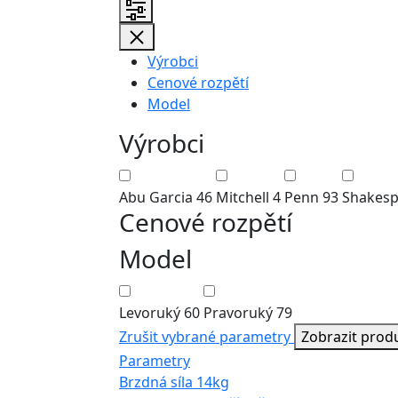
Výrobci
Cenové rozpětí
Model
Výrobci
Abu Garcia
46
Mitchell
4
Penn
93
Shakes
Cenové rozpětí
Model
Levoruký
60
Pravoruký
79
Zrušit vybrané parametry
Zobrazit prod
Parametry
Brzdná síla
14kg