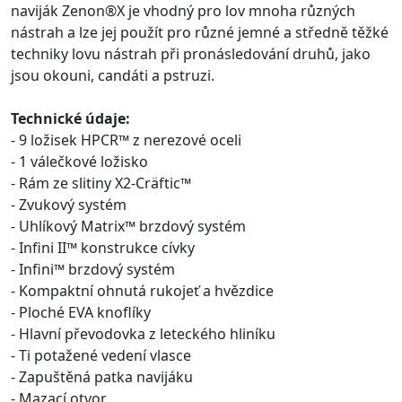
naviják Zenon®X je vhodný pro lov mnoha různých
nástrah a lze jej použít pro různé jemné a středně těžké
techniky lovu nástrah při pronásledování druhů, jako
jsou okouni, candáti a pstruzi.
Technické údaje:
- 9 ložisek HPCR™ z nerezové oceli
- 1 válečkové ložisko
- Rám ze slitiny X2-Cräftic™
- Zvukový systém
- Uhlíkový Matrix™ brzdový systém
- Infini II™ konstrukce cívky
- Infini™ brzdový systém
- Kompaktní ohnutá rukojeť a hvězdice
- Ploché EVA knoflíky
- Hlavní převodovka z leteckého hliníku
- Ti potažené vedení vlasce
- Zapuštěná patka navijáku
- Mazací otvor