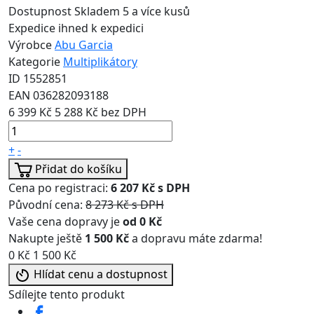
Dostupnost
Skladem 5 a více kusů
Expedice
ihned k expedici
Výrobce
Abu Garcia
Kategorie
Multiplikátory
ID
1552851
EAN
036282093188
6 399 Kč
5 288 Kč bez DPH
+
-
Přidat do košíku
Cena po registraci:
6 207 Kč s DPH
Původní cena:
8 273 Kč s DPH
Vaše cena dopravy je
od 0 Kč
Nakupte ještě
1 500 Kč
a dopravu máte zdarma!
0 Kč
1 500 Kč
Hlídat cenu a dostupnost
Sdílejte tento produkt