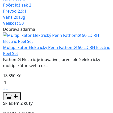
Počet ložisek
2
Převod
2,9:1
Váha
2013g
Velikost
50
Doprava zdarma
Multiplikátor Elektrický Penn Fathom® 50 LD RH Electric
Reel Set
Fathom® Electric je inovativní, první plně elektrický
multiplikátor svého dr...
18 350 Kč
+
-
Skladem 2 kusy