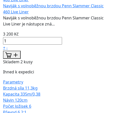
Naviják s volnoběžnou brzdou Penn Slammer Classic
460 Live Liner
Naviják s volnoběžnou brzdou Penn Slammer Classic
Live Liner je nástupce zná...
3 200 Kč
+
-
Skladem 2 kusy
Ihned k expedici
Parametry
Brzdná síla
11,3kg
Kapacita
335m/0,38
Návin
120cm
Počet ložisek
6
Převod
6,2:1