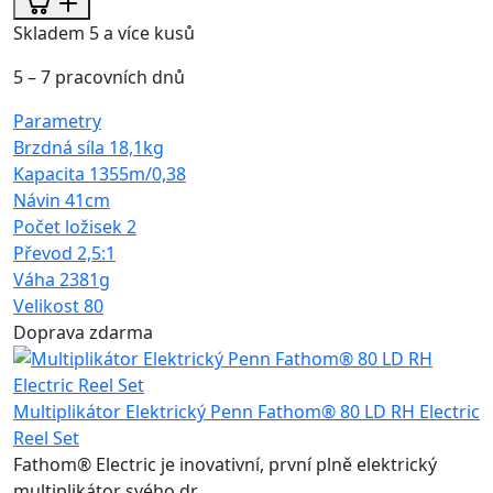
Skladem 5 a více kusů
5 – 7 pracovních dnů
Parametry
Brzdná síla
18,1kg
Kapacita
1355m/0,38
Návin
41cm
Počet ložisek
2
Převod
2,5:1
Váha
2381g
Velikost
80
Doprava zdarma
Multiplikátor Elektrický Penn Fathom® 80 LD RH Electric
Reel Set
Fathom® Electric je inovativní, první plně elektrický
multiplikátor svého dr...