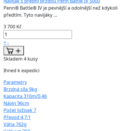
Naviják s přední brzdou Penn Battle IV 5000
Penn® Battle® IV je pevnější a odolnější než kdykoli
předtím. Tyto navijáky ...
3 700 Kč
+
-
Skladem 4 kusy
Ihned k expedici
Parametry
Brzdná síla
9kg
Kapacita
310m/0,46
Návin
96cm
Počet ložisek
7
Převod
4,7:1
Váha
762g