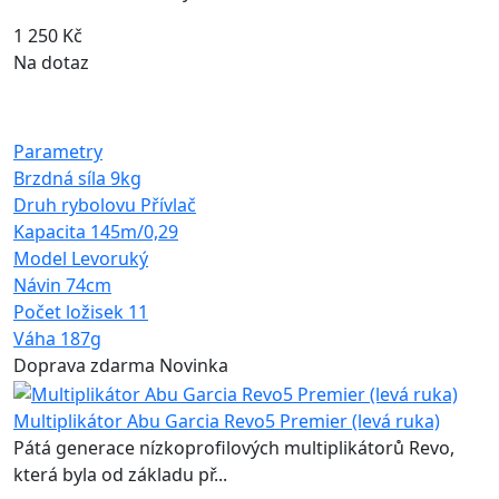
1 250 Kč
Na dotaz
Parametry
Brzdná síla
9kg
Druh rybolovu
Přívlač
Kapacita
145m/0,29
Model
Levoruký
Návin
74cm
Počet ložisek
11
Váha
187g
Doprava zdarma
Novinka
Multiplikátor Abu Garcia Revo5 Premier (levá ruka)
Pátá generace nízkoprofilových multiplikátorů Revo,
která byla od základu př...