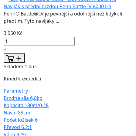
Naviják s přední brzdou Penn Battle IV 8000 HS
Penn® Battle® IV je pevnější a odolnější než kdykoli
předtím. Tyto navijáky ...
3 950 Kč
+
-
Skladem 1 kus
Ihned k expedici
Parametry
Brzdná síla
6,8kg
Kapacita
180m/0,28
Návin
89cm
Počet ložisek
6
Převod
6,2:1
Váha
329g