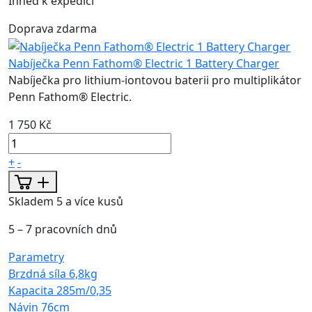
Ihned k expedici
Doprava zdarma
Nabíječka Penn Fathom® Electric 1 Battery Charger
Nabíječka pro lithium-iontovou baterii pro multiplikátor
Penn Fathom® Electric.
1 750 Kč
+
-
Skladem 5 a více kusů
5 – 7 pracovních dnů
Parametry
Brzdná síla
6,8kg
Kapacita
285m/0,35
Návin
76cm