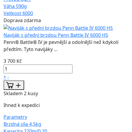
Váha
590g
Velikost
6000
Doprava zdarma
Naviják s přední brzdou Penn Battle IV 6000 HS
Penn® Battle® IV je pevnější a odolnější než kdykoli
předtím. Tyto navijáky ...
3 700 Kč
+
-
Skladem 2 kusy
Ihned k expedici
Parametry
Brzdná síla
4,5kg
Kapacita
220m/0,20