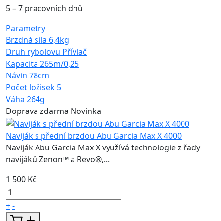
5 – 7 pracovních dnů
Parametry
Brzdná síla
6,4kg
Druh rybolovu
Přívlač
Kapacita
265m/0,25
Návin
78cm
Počet ložisek
5
Váha
264g
Doprava zdarma
Novinka
Naviják s přední brzdou Abu Garcia Max X 4000
Naviják Abu Garcia Max X využívá technologie z řady
navijáků Zenon™ a Revo®,...
1 500 Kč
+
-