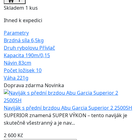
Skladem 1 kus
Ihned k expedici
Parametry
Brzdná síla
6,5kg
Druh rybolovu
Přívlač
Kapacita
190m/0,15
Návin
83cm
Počet ložisek
10
Váha
221g
Doprava zdarma
Novinka
Naviják s přední brzdou Abu Garcia Superior 2 2500SH
SUPERIOR znamená SUPER VÝKON – tento naviják je
skutečně všestranný a je nav...
2 600 Kč