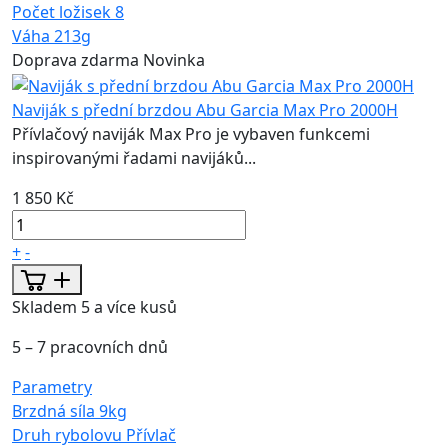
Počet ložisek
8
Váha
213g
Doprava zdarma
Novinka
Naviják s přední brzdou Abu Garcia Max Pro 2000H
Přívlačový naviják Max Pro je vybaven funkcemi
inspirovanými řadami navijáků...
1 850 Kč
+
-
Skladem 5 a více kusů
5 – 7 pracovních dnů
Parametry
Brzdná síla
9kg
Druh rybolovu
Přívlač