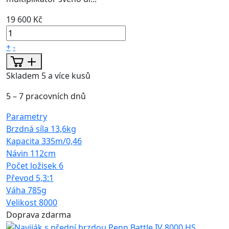
19 600 Kč
+
-
Skladem 5 a více kusů
5 – 7 pracovních dnů
Parametry
Brzdná síla
13,6kg
Kapacita
335m/0,46
Návin
112cm
Počet ložisek
6
Převod
5,3:1
Váha
785g
Velikost
8000
Doprava zdarma