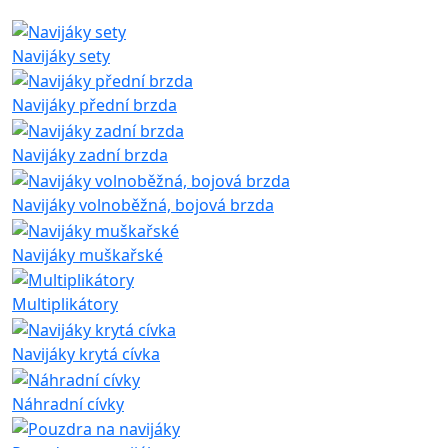
Navijáky sety
Navijáky přední brzda
Navijáky zadní brzda
Navijáky volnoběžná, bojová brzda
Navijáky muškařské
Multiplikátory
Navijáky krytá cívka
Náhradní cívky