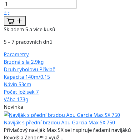
+
-
Skladem 5 a více kusů
5 – 7 pracovních dnů
Parametry
Brzdná síla
2,9kg
Druh rybolovu
Přívlač
Kapacita
140m/0,15
Návin
53cm
Počet ložisek
7
Váha
173g
Novinka
Naviják s přední brzdou Abu Garcia Max SX 750
Přívlačový naviják Max SX se inspiruje řadami navijáků
Revo® a Zenon™ a využ...