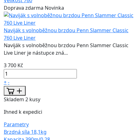
Velikost
760
Doprava zdarma
Novinka
Naviják s volnoběžnou brzdou Penn Slammer Classic
760 Live Liner
Naviják s volnoběžnou brzdou Penn Slammer Classic
Live Liner je nástupce zná...
3 700 Kč
+
-
Skladem 2 kusy
Ihned k expedici
Parametry
Brzdná síla
18,1kg
Kapacita
390m/0,28