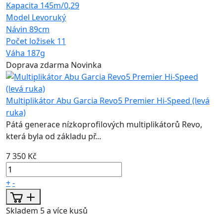
Kapacita
145m/0,29
Model
Levoruký
Návin
89cm
Počet ložisek
11
Váha
187g
Doprava zdarma
Novinka
Multiplikátor Abu Garcia Revo5 Premier Hi-Speed (levá
ruka)
Pátá generace nízkoprofilových multiplikátorů Revo,
která byla od základu př...
7 350 Kč
+
-
Skladem 5 a více kusů