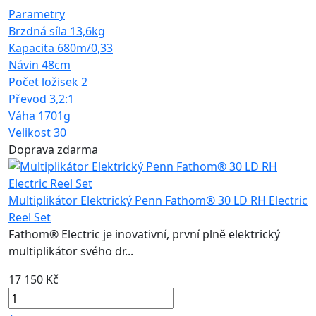
Parametry
Brzdná síla
13,6kg
Kapacita
680m/0,33
Návin
48cm
Počet ložisek
2
Převod
3,2:1
Váha
1701g
Velikost
30
Doprava zdarma
Multiplikátor Elektrický Penn Fathom® 30 LD RH Electric
Reel Set
Fathom® Electric je inovativní, první plně elektrický
multiplikátor svého dr...
17 150 Kč