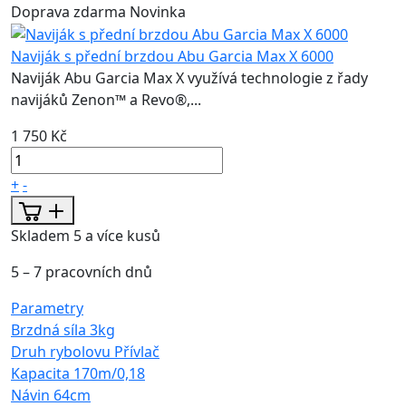
Doprava zdarma
Novinka
Naviják s přední brzdou Abu Garcia Max X 6000
Naviják Abu Garcia Max X využívá technologie z řady
navijáků Zenon™ a Revo®,...
1 750 Kč
+
-
Skladem 5 a více kusů
5 – 7 pracovních dnů
Parametry
Brzdná síla
3kg
Druh rybolovu
Přívlač
Kapacita
170m/0,18
Návin
64cm