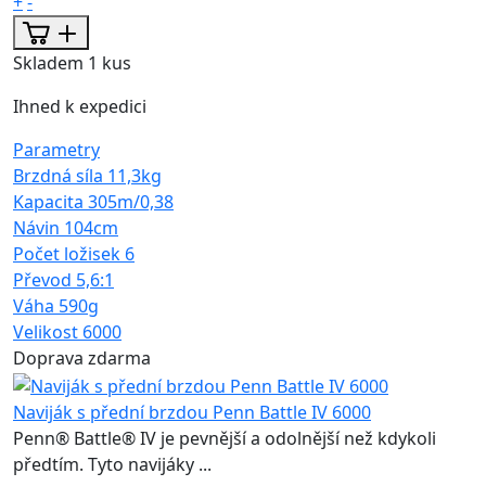
+
-
Skladem 1 kus
Ihned k expedici
Parametry
Brzdná síla
11,3kg
Kapacita
305m/0,38
Návin
104cm
Počet ložisek
6
Převod
5,6:1
Váha
590g
Velikost
6000
Doprava zdarma
Naviják s přední brzdou Penn Battle IV 6000
Penn® Battle® IV je pevnější a odolnější než kdykoli
předtím. Tyto navijáky ...