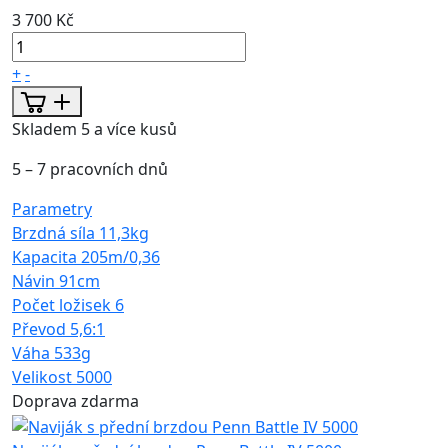
3 700 Kč
+
-
Skladem 5 a více kusů
5 – 7 pracovních dnů
Parametry
Brzdná síla
11,3kg
Kapacita
205m/0,36
Návin
91cm
Počet ložisek
6
Převod
5,6:1
Váha
533g
Velikost
5000
Doprava zdarma