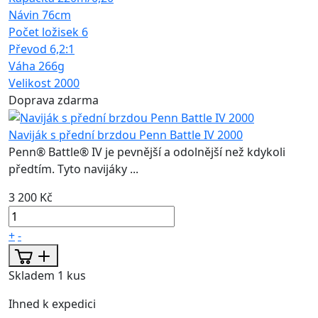
Návin
76cm
Počet ložisek
6
Převod
6,2:1
Váha
266g
Velikost
2000
Doprava zdarma
Naviják s přední brzdou Penn Battle IV 2000
Penn® Battle® IV je pevnější a odolnější než kdykoli
předtím. Tyto navijáky ...
3 200 Kč
+
-
Skladem 1 kus
Ihned k expedici