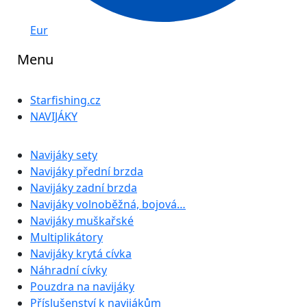
Eur
Menu
Starfishing.cz
NAVIJÁKY
Navijáky sety
Navijáky přední brzda
Navijáky zadní brzda
Navijáky volnoběžná, bojová…
Navijáky muškařské
Multiplikátory
Navijáky krytá cívka
Náhradní cívky
Pouzdra na navijáky
Příslušenství k navijákům