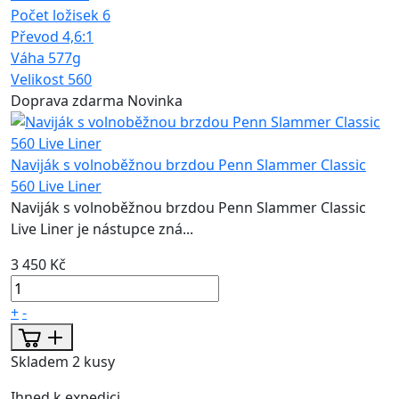
Počet ložisek
6
Převod
4,6:1
Váha
577g
Velikost
560
Doprava zdarma
Novinka
Naviják s volnoběžnou brzdou Penn Slammer Classic
560 Live Liner
Naviják s volnoběžnou brzdou Penn Slammer Classic
Live Liner je nástupce zná...
3 450 Kč
+
-
Skladem 2 kusy
Ihned k expedici