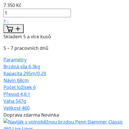
7 350 Kč
+
-
Skladem 5 a více kusů
5 – 7 pracovních dnů
Parametry
Brzdná síla
6,3kg
Kapacita
295m/0,29
Návin
68cm
Počet ložisek
6
Převod
4,6:1
Váha
547g
Velikost
460
Doprava zdarma
Novinka