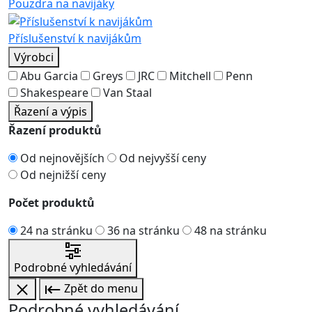
Pouzdra na navijáky
Příslušenství k navijákům
Výrobci
Abu Garcia
Greys
JRC
Mitchell
Penn
Shakespeare
Van Staal
Řazení a výpis
Řazení produktů
Od nejnovějších
Od nejvyšší ceny
Od nejnižší ceny
Počet produktů
24 na stránku
36 na stránku
48 na stránku
Podrobné vyhledávání
Zpět do menu
Podrobné vyhledávání