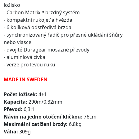
ložisko
- Carbon Matrix™ brzdný systém
- kompaktní rukojeť a hvězda
- 6 kolíková odstředivá brzda
- synchronizovaný řadič pro přesné ukládání šňůry
nebo vlasce
- dvojité Duragear mosazné převody
- aluminiová cívka
- verze pro levou ruku
MADE IN SWEDEN
Počet ložisek:
4+1
Kapacita:
290m/0,32mm
Převod:
6,3:1
Návin na jedno otočení kličkou:
76cm
Maximální zatížení brzdy:
6,8kg
Váha:
309g