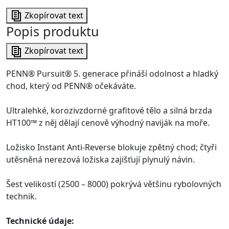
Zkopírovat text
Popis produktu
Zkopírovat text
PENN® Pursuit® 5. generace přináší odolnost a hladký
chod, který od PENN® očekáváte.
Ultralehké, korozivzdorné grafitové tělo a silná brzda
HT100™ z něj dělají cenově výhodný naviják na moře.
Ložisko Instant Anti-Reverse blokuje zpětný chod; čtyři
utěsněná nerezová ložiska zajišťují plynulý návin.
Šest velikostí (2500 – 8000) pokrývá většinu rybolovných
technik.
Technické údaje: