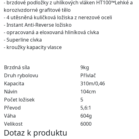
- brzdové podložky z uhlíkových vláken HT100™Lehké a
korozivzdorné grafitové tělo
- 4 utěsněná kuličková ložiska z nerezové oceli
- Instant Anti-Reverse ložisko
- opracovaná a eloxovaná hliníková cívka
- Superline cívka
- kroužky kapacity vlasce
Brzdná síla
9kg
Druh rybolovu
Přívlač
Kapacita
310m/0,46
Návin
104cm
Počet ložisek
5
Převod
5,6:1
Váha
604g
Velikost
6000
Dotaz k produktu