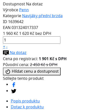
Dostupnost
Na dotaz
Výrobce
Penn
Kategorie
Navijáky přední brzda
ID
1639642
EAN
031324017337
1 960 Kč
1 620 Kč bez DPH
+
-
Na dotaz
Cena po registraci:
1 901 Kč s DPH
Původní cena:
2 450 Kč s DPH
Hlídat cenu a dostupnost
Sdílejte tento produkt
Popis produktu
Dotaz k produktu